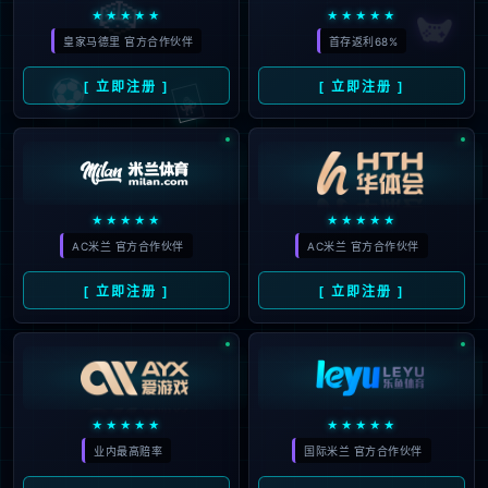
公司动态
地址：厦门市湖里区枋湖北二路1511-1515号

公司实力
服务支持
邮编：361006
媒体报道
播放完整视频

星空游戏·(XingKonng)官方网站泉水慈善基金会
社会责任
电话：0592-3699999
服务政策

投资者关系
热线：400-006-6611
联系我们
邮箱：ileedarson@leedarson.com（品牌招商）
行情动态
星空游戏·(XingKonng)官方网站护眼

人才招聘
公司公告
人才理念

公司治理
了解更多
星空游戏·(XingKonng)官方网站一灯一世界
星空游戏·(XingKonng)官方网站
信息公开及投资者保护
新闻资讯
人才招聘
了解更多
星空游戏·(XingKonng)官方网站品牌介绍
旗下品牌
互动交流
公司动态
人才理念

媒体报道
联系方式
法律声明

Copyright © 2020 LEEDARSON IoT All Right Reserved.
法律声明
|