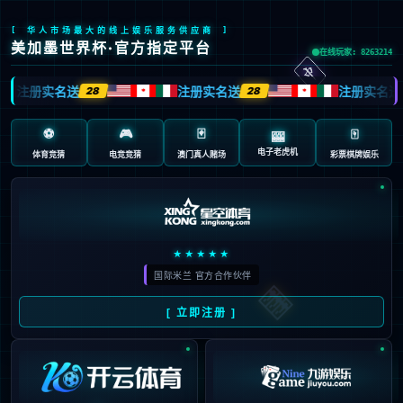

首页

智慧生活
一灯一世界

智慧管理
关注我们
星空游戏·(XingKonng)官方网站护眼
数字教育

创新科技
01
/
02
星空游戏·(XingKonng)官方网站集团
研发创新

关于星空游戏·(XingKonng)官方网站
公司介绍

新闻资讯
星空游戏·(XingKonng)官方网站官方招聘
联系我们
文化理念